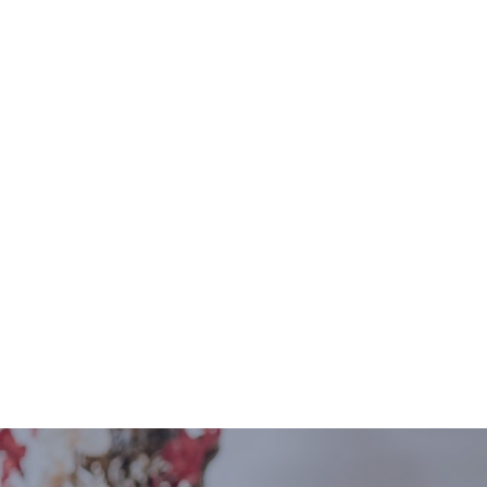
oelen. Hier bepaalt u zelf hoe u wilt leven,
euning die naadloos aansluit op uw
toekomst van kleinschalig wonen belooft een
in u niet alleen goed verzorgd wordt, maar
unt genieten van het leven. Denk mee met ons
isionaire toekomst van zorg en wonen, waarin
n comfort altijd vooropstaan.