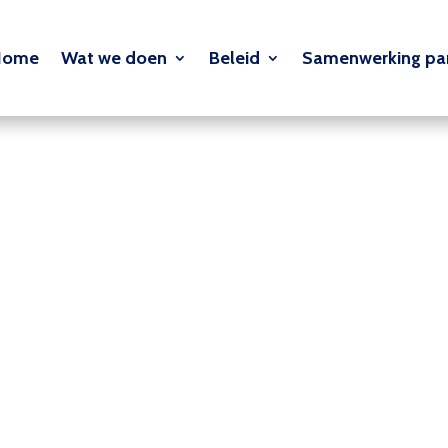
Home
Wat we doen
Beleid
Samenwerking par
ie
 en betrouwbare
,