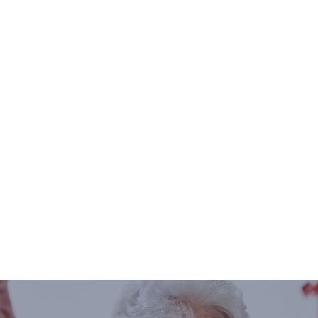
familie aanv
met onderst
levensstijl.
Kortom, de 
wereld waar
ook volop k
over deze v
uw welzijn e