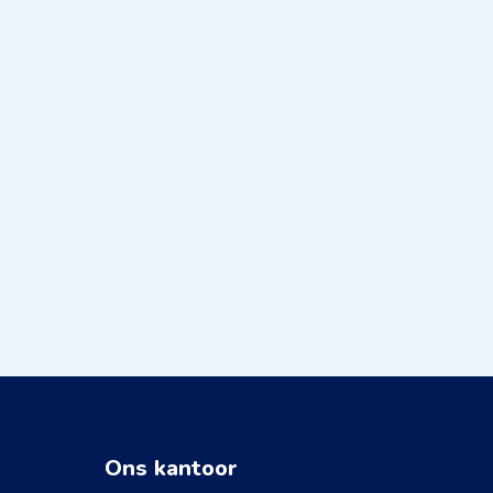
inspirerend tijdens mijn stage.
Heleen van Dijk
Stagiaire
Ons kantoor