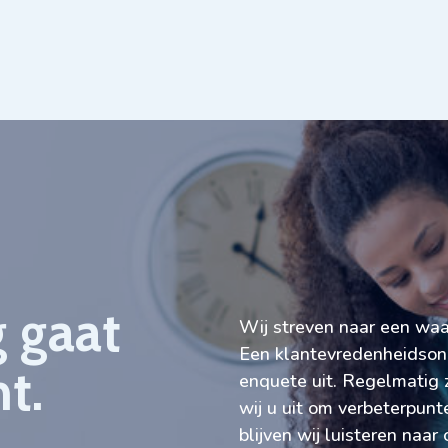
g gaat
Wij streven naar een waar
Een klantevredenheidsond
t.
enquete uit. Regelmatig 
wij u uit om verbeterpunt
blijven wij luisteren naar 