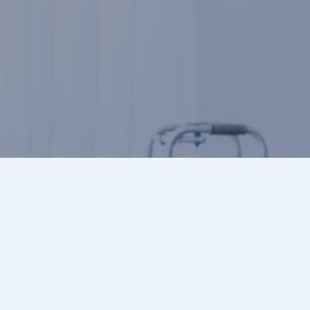
Wij willen door onze inzet
echt het verschil maken in het