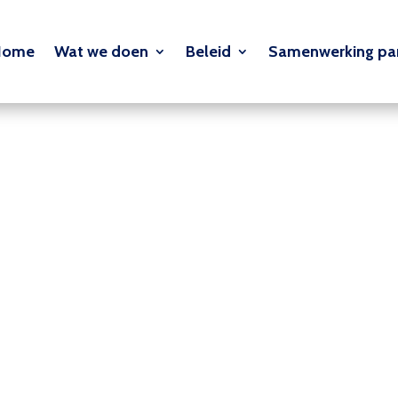
Home
Wat we doen
Beleid
Samenwerking par
org