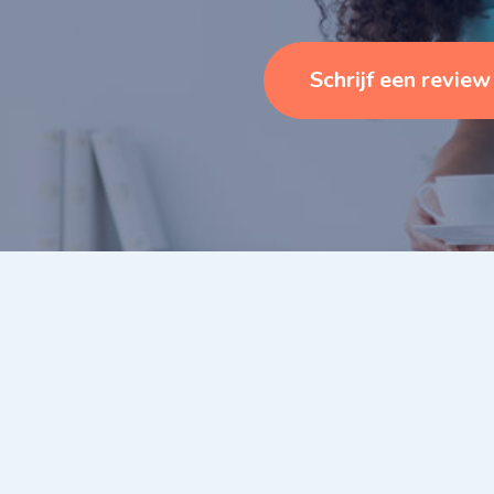
Schrijf een review
Wij blijven iedere dag
opnieuw streven naar de best